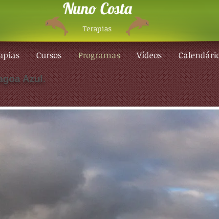
Nuno Costa
Terapias
apias
Cursos
Programas
Vídeos
Calendári
agoa Azul.