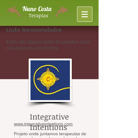
Nuno Costa
Terapias
Links Recomendados
Estes são alguns links de projetos onde
nós estamos envolvidos.
Integrative
www.integrativeintentions.com
Intentions
Projeto onde juntamos terapeutas de