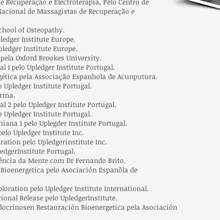
 Recuperação e Electroterapia, Pelo Centro de
Nacional de Massagistas de Recuperação e
chool of Osteopathy.
ledger Institute Europe.
pledger Institute Europe.
 pela Oxford Brookes University.
 I pelo Upledger Institute Portugal.
gética pela Associação Espanhola de Acunputura.
 Upledger Institute Portugal.
arma.
 2 pelo Upledger Institute Portugal.
 Upledger Institute Portugal.
ana 1 pelo Uplegder Institute Portugal.
elo Upledger Institute Inc.
ation pelo Upledgerinstitute Inc.
edgerInstitute Portugal.
sência da Mente com Dr Fernando Brito.
Bioenergetica pelo Asociación Espanõla de
oration pelo Upledger Institute International.
onal Release pelo UpledgerInstitute.
docrinosen Restauración Bioenergetica pela Asociación