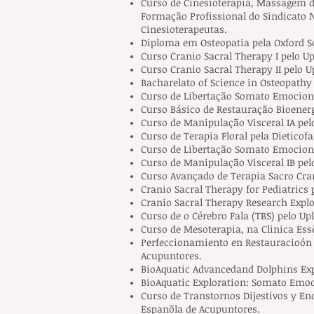
Curso de Cinesioterapia, Massagem de
Formação Profissional do Sindicato 
Cinesioterapeutas.
Diploma em Osteopatia pela Oxford S
Curso Cranio Sacral Therapy I pelo Up
Curso Cranio Sacral Therapy II pelo U
Bacharelato of Science in Osteopathy
Curso de Libertação Somato Emocional
Curso Básico de Restauração Bioener
Curso de Manipulação Visceral IA pelo
Curso de Terapia Floral pela Dieticof
Curso de Libertação Somato Emocional
Curso de Manipulação Visceral IB pelo
Curso Avançado de Terapia Sacro Crani
Cranio Sacral Therapy for Pediatrics p
Cranio Sacral Therapy Research Explor
Curso de o Cérebro Fala (TBS) pelo Upl
Curso de Mesoterapia, na Clinica Es
Perfeccionamiento en Restauracioón 
Acupuntores.
BioAquatic Advancedand Dolphins Expl
BioAquatic Exploration: Somato Emoci
Curso de Transtornos Dijestivos y En
Espanõla de Acupuntores.